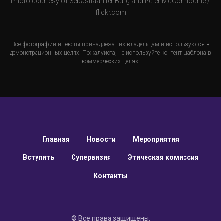
Photo courtesy of
Sebastiaan ter Burg
and
Peter McConnochie
/
flickr.com
Все фотографии и тексты принадлежат их владельцам и используются в
демонстрационных целях. Пожалуйста, не используйте контент шаблона в
коммерческих целях.
Главная
Новости
Мероприятия
Вступить
Супервизия
Этическая комиссия
Контакты
© Все права защищены.